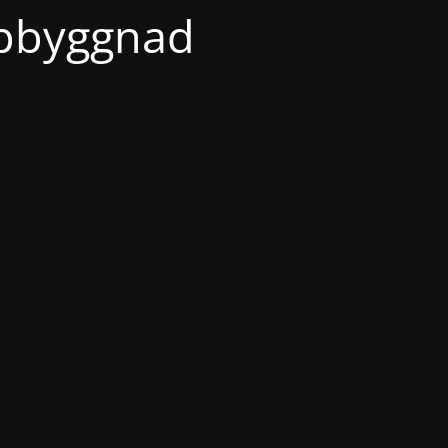
ppbyggnad