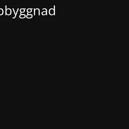
ppbyggnad