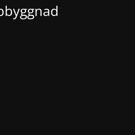
ppbyggnad