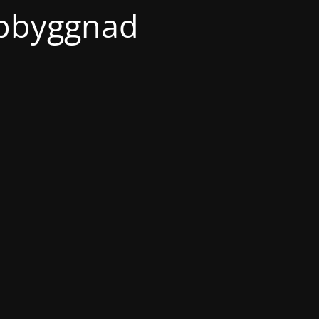
ppbyggnad