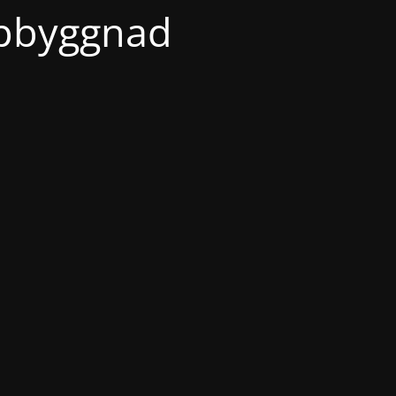
ppbyggnad