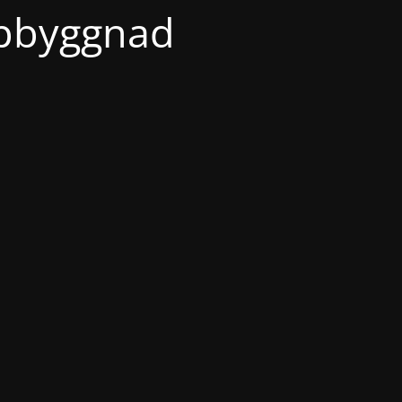
ppbyggnad