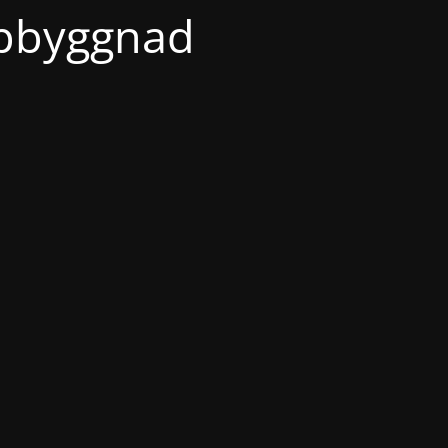
ppbyggnad