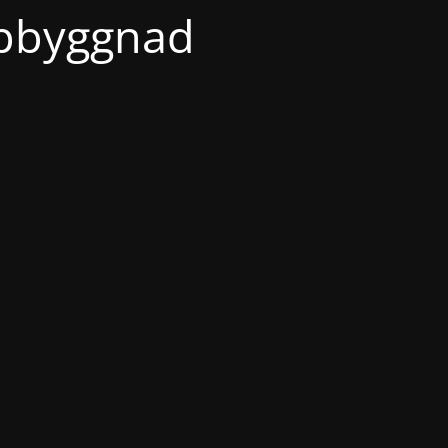
ppbyggnad