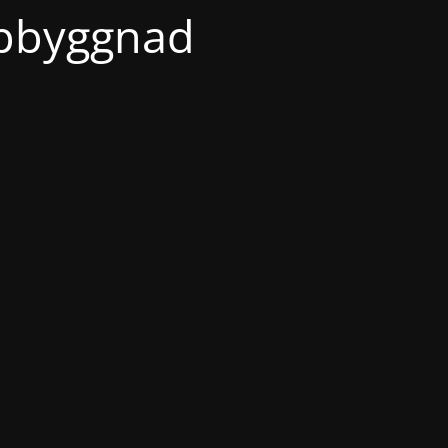
ppbyggnad