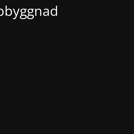
ppbyggnad