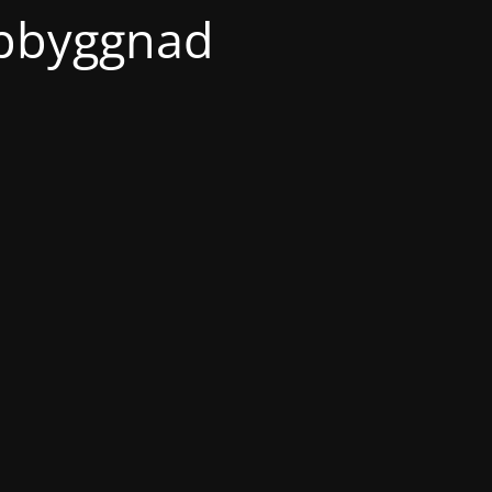
ppbyggnad