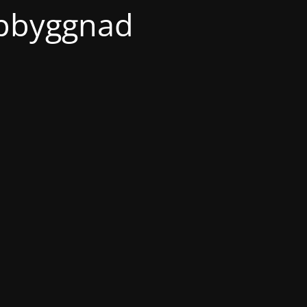
ppbyggnad