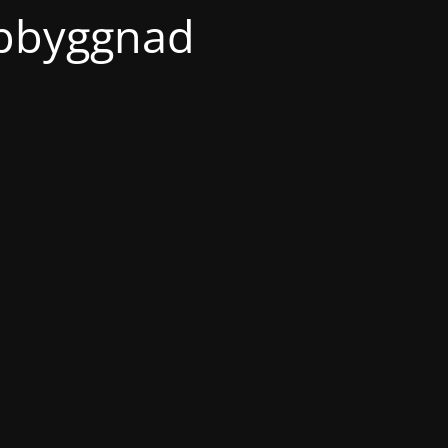
ppbyggnad