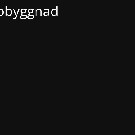
ppbyggnad