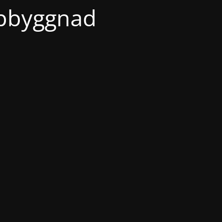
ppbyggnad