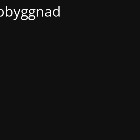
ppbyggnad