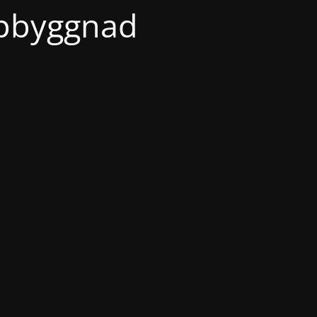
ppbyggnad